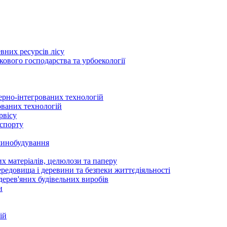
вних ресурсів лісу
ового господарства та урбоекології
ерно-інтегрованих технологій
ованих технологій
рвісу
нспорту
ашинобудування
х матеріалів, целюлози та паперу
редовища і деревини та безпеки життєдіяльності
дерев'яних будівельних виробів
и
ій