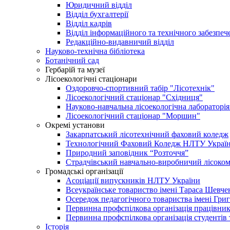
Юридичний відділ
Відділ бухгалтерії
Відділ кадрів
Відділ інформаційного та технічного забезпеч
Редакційно-видавничий відділ
Науково-технічна бібліотека
Ботанічний сад
Гербарій та музеї
Лісоекологічні стаціонари
Оздоровчо-спортивний табір "Лісотехнік"
Лісоекологічний стаціонар "Східниця"
Науково-навчальна лісоекологічна лабораторі
Лісоекологічний стаціонар "Моршин"
Окремі установи
Закарпатський лісотехнічний фаховий коледж
Технологічний Фаховий Коледж НЛТУ Украї
Природний заповідник “Розточчя”
Страдчівський навчально-виробничий лісоком
Громадські організації
Асоціації випускників НЛТУ України
Всеукраїнське товариство імені Тараса Шев
Осередок педагогічного товариства імені Гри
Первинна профспілкова організація працівник
Первинна профспілкова організація студентів 
Історія