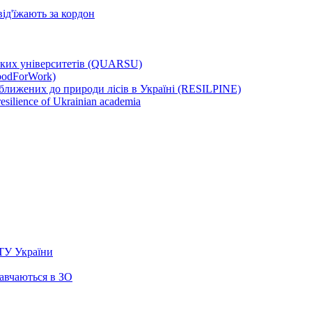
від'їжають за кордон
ських університетів (QUARSU)
oodForWork)
ближених до природи лісів в Україні (RESILPINE)
esilience of Ukrainian academia
ТУ України
навчаються в ЗО