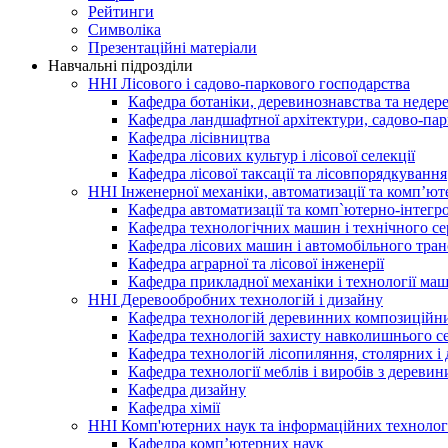
Рейтинги
Символіка
Презентаційні матеріали
Навчальні підрозділи
ННІ Лісового і садово-паркового господарства
Кафедра ботаніки, деревинознавства та недере
Кафедра ландшафтної архітектури, садово-парк
Кафедра лісівництва
Кафедра лісових культур і лісової селекції
Кафедра лісової таксації та лісовпорядкування
ННІ Інженерної механіки, автоматизації та комп’ют
Кафедра автоматизації та комп`ютерно-інтегр
Кафедра технологічних машин і технічного се
Кафедра лісових машин і автомобільного тра
Кафедра аграрної та лісової інженерії
Кафедра прикладної механіки і технології м
ННІ Деревообробних технологій і дизайну
Кафедра технологій деревинних композиційни
Кафедра технологій захисту навколишнього се
Кафедра технологій лісопиляння, столярних і 
Кафедра технології меблів і виробів з деревин
Кафедра дизайну
Кафедра хімії
ННІ Комп'ютерних наук та інформаційних технолог
Кафедра комп’ютерних наук