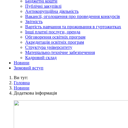
Бюджетні кошти
Публічні закупівлі
Антикорупційна діяльність
Вакансії, оголошення про проведення конкурсів
Звітність
Вартість навчання та проживання в гуртожитках
Інші платні послуги, оренда
Обговорення освітніх програм
Акредитація освітніх програм
Структура університету
Матеріально-технічне забезпечення
Кадровий склад
Новини
Зимовий вступ
Ви тут:
Головна
Новини
Додаткова інформація