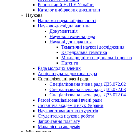
Репозитарій НЛТУ України
Каталог вибіркових дисциплін
Наукова
Напрями наукової діяльності
Науково-дослідна частина
Документація
Науково-технічна рада
Наукові дослідження
Тематичні наукові дослідження
Кафедральна тематика
Міжнародні та національні проект
Патенти
Рада молодих вчених
Аспірантура та докторантура
Спеціалізовані вчені ради
Спеціалізована вчена рада Д35.072.02
Спеціалізована вчена рада Д35.072.03
Спеціалізована вчена рада Д35.072.04
Разові спеціалізовані вчені ради
Лісівнича академія наук України
Наукове товариство студентів
Студентська наукова робота
Запобігання плагіату
Мала лісова академія
Міжнародна