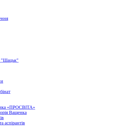
ення
я "Шацьк"
ни
бінат
ченка «ПРОСВІТА»
горія Ващенка
ів
та аспірантів