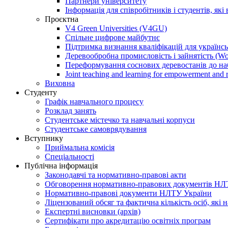
Партнери університету
Інформація для співробітників і студентів, які 
Проєктна
V4 Green Universities (V4GU)
Спільне цифрове майбутнє
Підтримка визнання кваліфікацій для україн
Деревообробна промисловість і зайнятість (W
Переформування соснових деревостанів до на
Joint teaching and learning for empowerment and r
Виховна
Студенту
Графік навчального процесу
Розклад занять
Студентське містечко та навчальні корпуси
Студентське самоврядування
Вступнику
Приймальна комісія
Спеціальності
Публічна інформація
Законодавчі та нормативно-правові акти
Обговорення нормативно-правових документів НЛ
Нормативно-правові документи НЛТУ України
Ліцензований обсяг та фактична кількість осіб, які 
Експертні висновки (архів)
Сертифікати про акредитацію освітніх програм