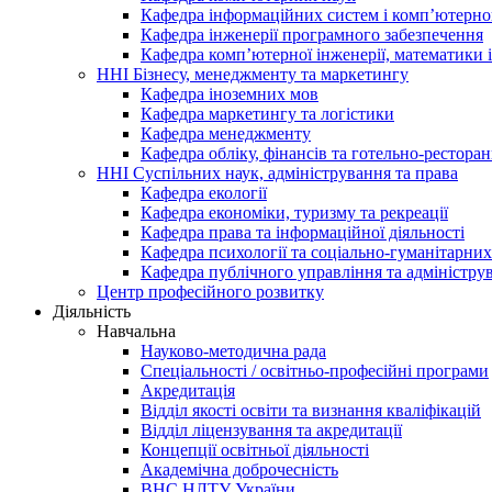
Кафедра інформаційних систем і комп’ютерн
Кафедра інженерії програмного забезпечення
Кафедра комп’ютерної інженерії, математики і
ННІ Бізнесу, менеджменту та маркетингу
Кафедра іноземних мов
Кафедра маркетингу та логістики
Кафедра менеджменту
Кафедра обліку, фінансів та готельно-рестора
ННІ Суспільних наук, адміністрування та права
Кафедра екології
Кафедра економіки, туризму та рекреації
Кафедра права та інформаційної діяльності
Кафедра психології та соціально-гуманітарни
Кафедра публічного управління та адміністру
Центр професійного розвитку
Діяльність
Навчальна
Науково-методична рада
Спеціальності / освітньо-професійні програми
Акредитація
Відділ якості освіти та визнання кваліфікацій
Відділ ліцензування та акредитації
Концепції освітньої діяльності
Академічна доброчесність
ВНС НЛТУ України