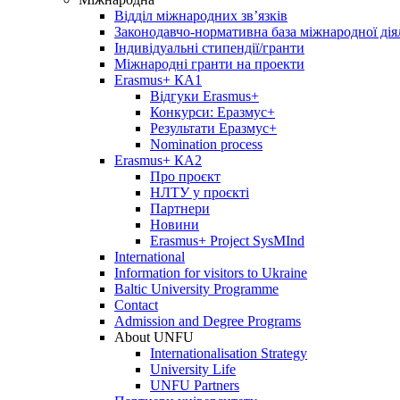
Відділ міжнародних зв’язків
Законодавчо-нормативна база міжнародної дія
Індивідуальні стипендії/гранти
Міжнародні гранти на проекти
Erasmus+ КА1
Відгуки Erasmus+
Конкурси: Еразмус+
Результати Еразмус+
Nomination process
Erasmus+ КА2
Про проєкт
НЛТУ у проєкті
Партнери
Новини
Erasmus+ Project SysMInd
International
Information for visitors to Ukraine
Baltic University Programme
Contact
Admission and Degree Programs
About UNFU
Internationalisation Strategy
University Life
UNFU Partners