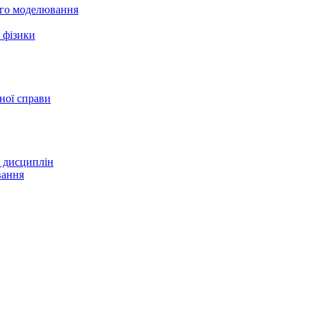
ого моделювання
 фізики
нної справи
х дисциплін
вання