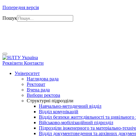
Попередня версія
Пошук
Реквізити
Контакти
Університет
Наглядова рада
Ректорат
Вчена рада
Вибори ректора
Структурні підрозділи
Навчально-методичний відділ
Відділ комунікацій
Відділ безпеки життєдіяльності та цивільного
Військово-мобілізаційний підрозділ
Підрозділи інженерного та матеріально-техні
Відділ документоведення та архівних докумен